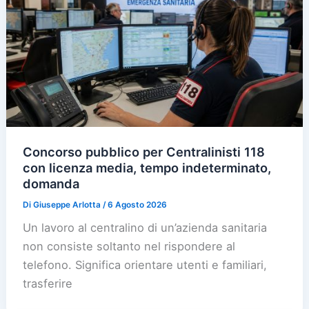
Concorso pubblico per Centralinisti 118
con licenza media, tempo indeterminato,
domanda
Di
Giuseppe Arlotta
/
6 Agosto 2026
Un lavoro al centralino di un’azienda sanitaria
non consiste soltanto nel rispondere al
telefono. Significa orientare utenti e familiari,
trasferire