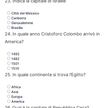
23. Indica la capitale di Israele
Città del Messico
Canberra
Gerusalemme
Brasilia
24. In quale anno Cristoforo Colombo arrivò in
America?
1492
1482
1501
1510
25. In quale continente si trova l’Egitto?
Africa
Asia
Europa
America
26. Qual è la capitale di Repubblica Ceca?