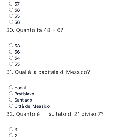
57
58
55
56
30. Quanto fa 48 + 6?
53
56
54
55
31. Qual è la capitale di Messico?
Hanoi
Bratislava
Santiago
Città del Messico
32. Quanto è il risultato di 21 diviso 7?
3
2