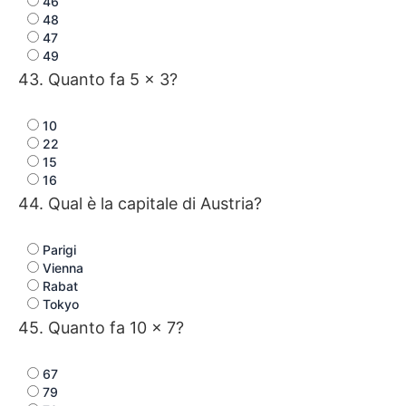
46
48
47
49
43. Quanto fa 5 × 3?
10
22
15
16
44. Qual è la capitale di Austria?
Parigi
Vienna
Rabat
Tokyo
45. Quanto fa 10 × 7?
67
79