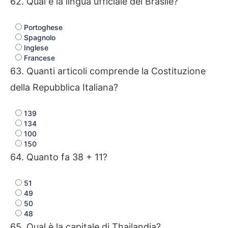
62. Qual è la lingua ufficiale del Brasile?
Portoghese
Spagnolo
Inglese
Francese
63. Quanti articoli comprende la Costituzione
della Repubblica Italiana?
139
134
100
150
64. Quanto fa 38 + 11?
51
49
50
48
65. Qual è la capitale di Thailandia?