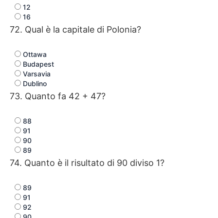
12
16
72. Qual è la capitale di Polonia?
Ottawa
Budapest
Varsavia
Dublino
73. Quanto fa 42 + 47?
88
91
90
89
74. Quanto è il risultato di 90 diviso 1?
89
91
92
90