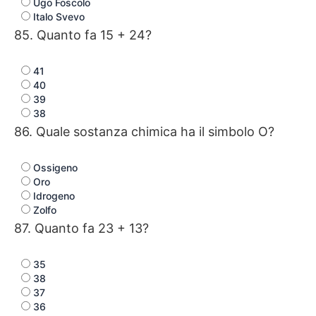
Ugo Foscolo
Italo Svevo
85. Quanto fa 15 + 24?
41
40
39
38
86. Quale sostanza chimica ha il simbolo O?
Ossigeno
Oro
Idrogeno
Zolfo
87. Quanto fa 23 + 13?
35
38
37
36