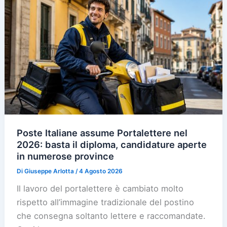
Poste Italiane assume Portalettere nel
2026: basta il diploma, candidature aperte
in numerose province
Di
Giuseppe Arlotta
/
4 Agosto 2026
Il lavoro del portalettere è cambiato molto
rispetto all’immagine tradizionale del postino
che consegna soltanto lettere e raccomandate.