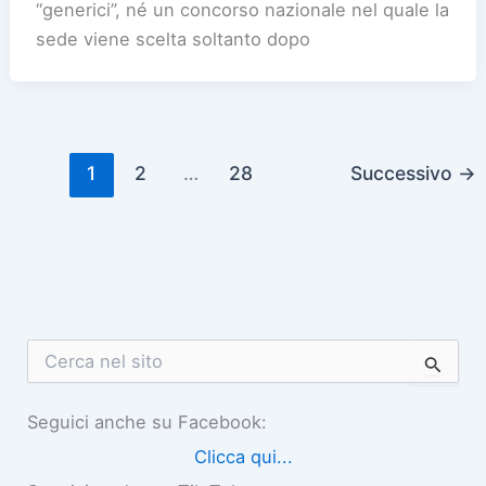
“generici”, né un concorso nazionale nel quale la
sede viene scelta soltanto dopo
1
2
…
28
Successivo
→
C
e
r
c
Seguici anche su Facebook:
a
Clicca qui...
: