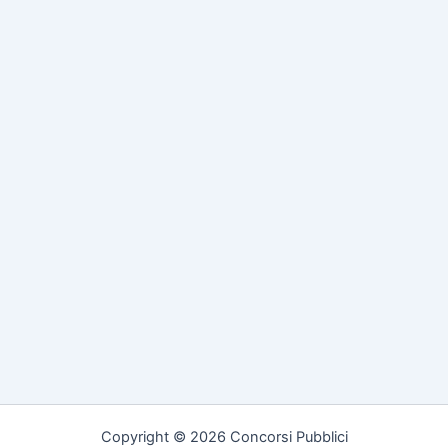
g
o
r
i
e
Copyright © 2026 Concorsi Pubblici