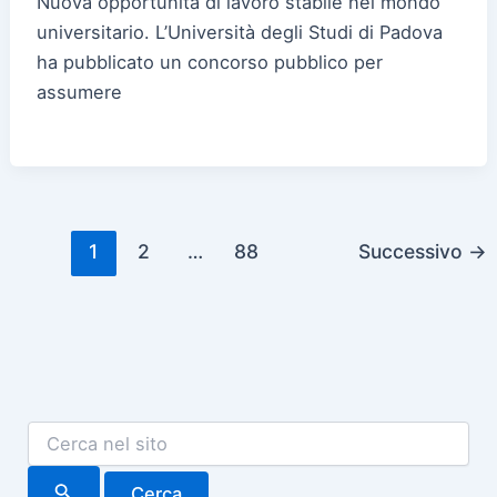
Nuova opportunità di lavoro stabile nel mondo
universitario. L’Università degli Studi di Padova
ha pubblicato un concorso pubblico per
assumere
1
2
…
88
Successivo
→
C
e
r