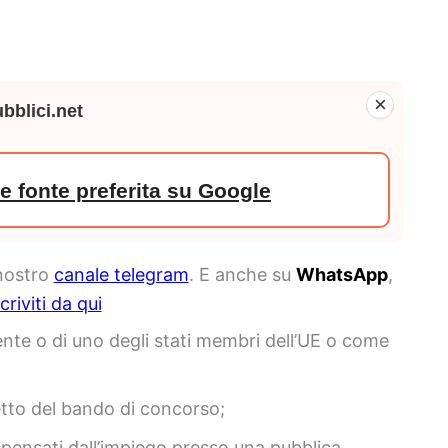
×
bblici.net
 fonte preferita su Google
 nostro
canale telegram
. E anche su
WhatsApp
,
scriviti da qui
ente o di uno degli stati membri dell’UE o come
getto del bando di concorso;
ispensati dall’impiego presso una pubblica