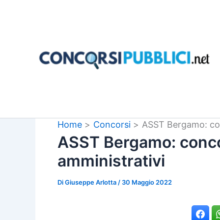
Vai
al
contenuto
Home
Concorsi
ASST Bergamo: con
ASST Bergamo: conco
amministrativi
Di
Giuseppe Arlotta
/
30 Maggio 2022