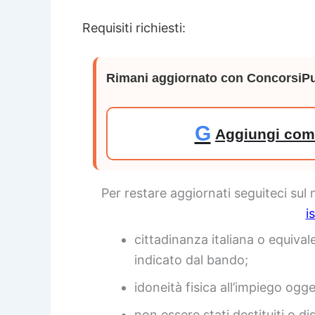
Requisiti richiesti:
Rimani aggiornato con ConcorsiPu
G
Aggiungi come
Per restare aggiornati seguiteci sul
i
cittadinanza italiana o equival
indicato dal bando;
idoneità fisica all’impiego og
non essere stati destituiti o d