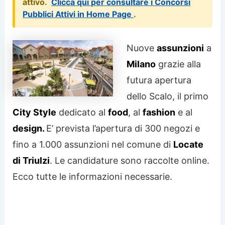
attivo.
Clicca qui per consultare i Concorsi
Pubblici Attivi in Home Page
.
Nuove
assunzioni
a
Milano
grazie alla
futura apertura
dello Scalo, il primo
City Style
dedicato al
food
, al
fashion
e al
design.
E’ prevista l’apertura di 300 negozi e
fino a 1.000 assunzioni nel comune di
Locate
di Triulzi
. Le candidature sono raccolte online.
Ecco tutte le informazioni necessarie.