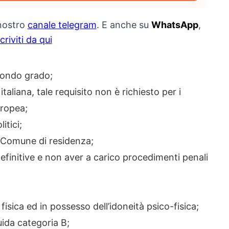
 nostro
canale telegram
. E anche su
WhatsApp
,
scriviti da qui
condo grado;
taliana, tale requisito non è richiesto per i
uropea;
itici;
del Comune di residenza;
finitive e non aver a carico procedimenti penali
fisica ed in possesso dell’idoneità psico-fisica;
uida categoria B;