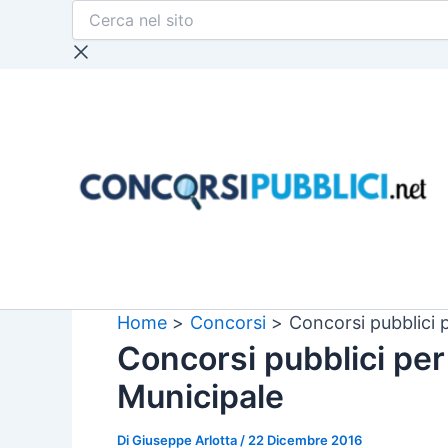
Cerca
Vai
nel
al
sito
contenuto
Home
Concorsi
Concorsi pubblici p
Concorsi pubblici per 
Municipale
Di
Giuseppe Arlotta
/
22 Dicembre 2016