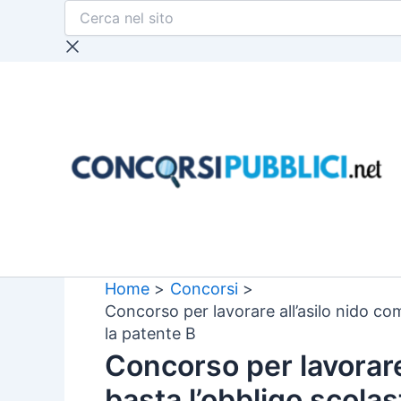
Cerca
Vai
nel
al
sito
contenuto
Home
Concorsi
Concorso per lavorare all’asilo nido com
la patente B
Concorso per lavorare
basta l’obbligo scolas