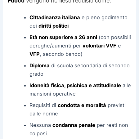
Fuoco
vengono richiesti requisiti come:
Cittadinanza italiana
e pieno godimento
dei
diritti politici
Età non superiore a 26 anni
(con possibili
deroghe/aumenti per
volontari VVF
e
VFP
, secondo bando)
Diploma
di scuola secondaria di secondo
grado
Idoneità fisica, psichica e attitudinale
alle
mansioni operative
Requisiti di
condotta e moralità
previsti
dalle norme
Nessuna
condanna penale
per reati non
colposi.