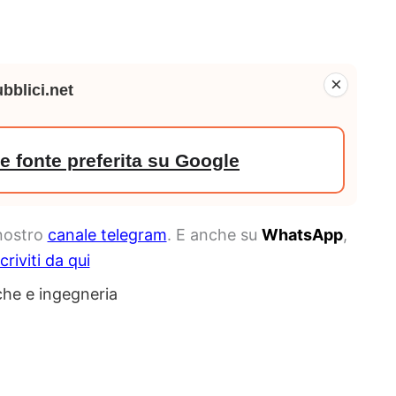
×
bblici.net
 fonte preferita su Google
 nostro
canale telegram
. E anche su
WhatsApp
,
scriviti da qui
che e ingegneria