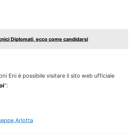
cnici Diplomati, ecco come candidarsi
i Eni è possibile visitare il sito web ufficiale
oi
“:
seppe Arlotta