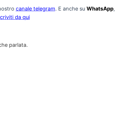
 nostro
canale telegram
. E anche su
WhatsApp
,
scriviti da qui
che parlata.