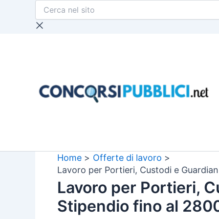
Cerca
Vai
nel
al
sito
contenuto
Home
Offerte di lavoro
Lavoro per Portieri, Custodi e Guardian
Lavoro per Portieri, C
Stipendio fino al 280