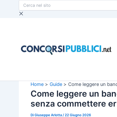
Cerca
Vai
nel
al
sito
contenuto
Home
Guide
Come leggere un band
Come leggere un ban
senza commettere er
Di
Giuseppe Arlotta
/
22 Giugno 2026