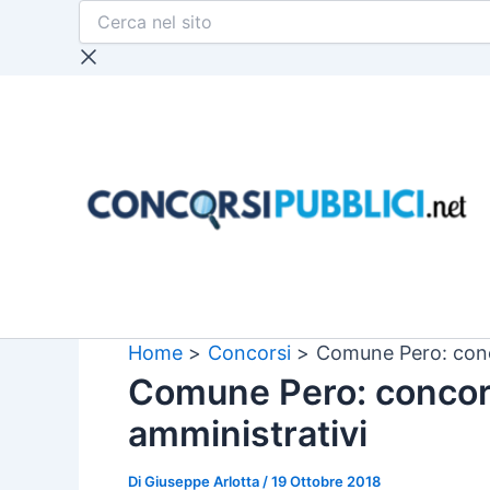
Cerca
Vai
nel
al
sito
contenuto
Home
Concorsi
Comune Pero: conc
Comune Pero: concor
amministrativi
Di
Giuseppe Arlotta
/
19 Ottobre 2018