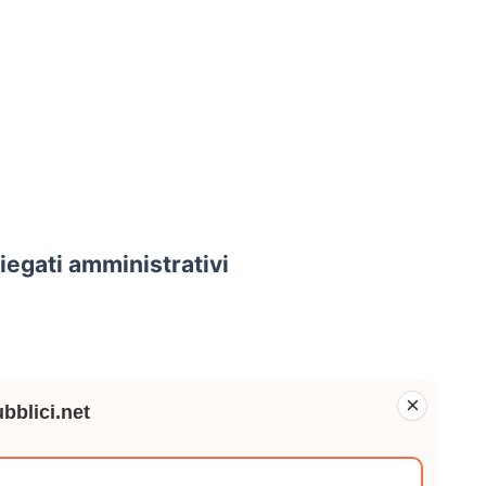
egati amministrativi
×
bblici.net