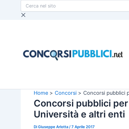
Cerca
Vai
nel
al
sito
contenuto
Home
Concorsi
Concorsi pubblici pe
Concorsi pubblici per 
Università e altri enti
Di
Giuseppe Arlotta
/
7 Aprile 2017