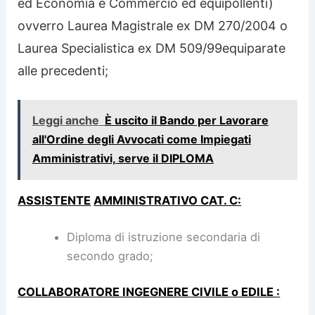
ed Economia e Commercio ed equipollenti)
ovverro Laurea Magistrale ex DM 270/2004 o
Laurea Specialistica ex DM 509/99equiparate
alle precedenti;
Leggi anche
È uscito il Bando per Lavorare
all'Ordine degli Avvocati come Impiegati
Amministrativi, serve il DIPLOMA
ASSISTENTE
AMMINISTRATIVO CAT. C:
Diploma di istruzione secondaria di
secondo grado;
COLLABORATORE INGEGNERE CIVILE o EDILE :