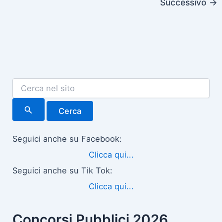
Successivo
→
C
e
r
c
a
:
Seguici anche su Facebook:
Clicca qui...
Seguici anche su Tik Tok:
Clicca qui...
Concorsi Pubblici 2026,