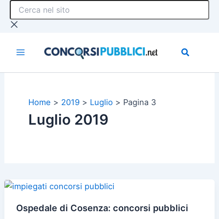
Cerca
Vai
nel
al
sito
contenuto
Home
2019
Luglio
Pagina 3
Luglio 2019
Ospedale di Cosenza: concorsi pubblici