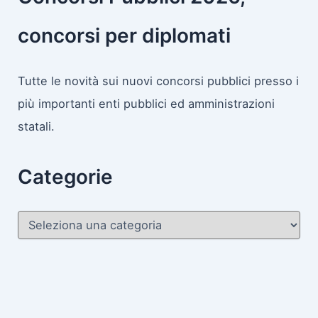
concorsi per diplomati
Tutte le novità sui nuovi concorsi pubblici presso i
più importanti enti pubblici ed amministrazioni
statali.
Categorie
C
a
t
e
g
o
r
i