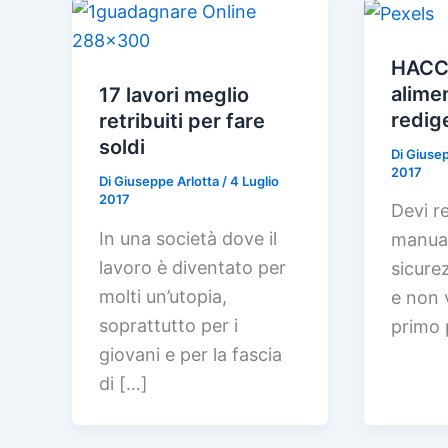
HACCP
alime
17 lavori meglio
redig
retribuiti per fare
soldi
Di
Giusep
2017
Di
Giuseppe Arlotta
/
4 Luglio
2017
Devi re
In una società dove il
manual
lavoro è diventato per
sicure
molti un’utopia,
e non v
soprattutto per i
primo 
giovani e per la fascia
di […]