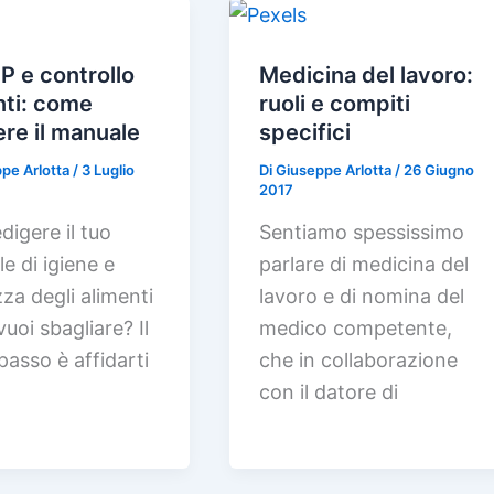
 e controllo
Medicina del lavoro:
nti: come
ruoli e compiti
ere il manuale
specifici
pe Arlotta
/
3 Luglio
Di
Giuseppe Arlotta
/
26 Giugno
2017
digere il tuo
Sentiamo spessissimo
e di igiene e
parlare di medicina del
zza degli alimenti
lavoro e di nomina del
uoi sbagliare? Il
medico competente,
passo è affidarti
che in collaborazione
con il datore di