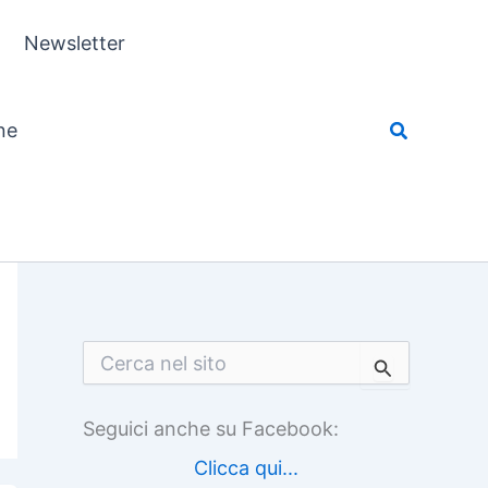
Newsletter
ne
C
e
r
c
Seguici anche su Facebook:
a
:
Clicca qui...