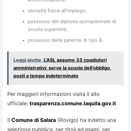
idoneità fisica all’impiego;
possesso del diploma quinquennale di
scuola superiore;
possesso della patente di tipo B.
Leggi anche
L'ASL assume 33 coadiutori
amministrativi: serve la scuola dell’obbligo,
posti a tempo indeterminato
Per maggiori informazioni visita il sito
ufficiale:
trasparenza.comune.laquila.gov.it
Il
Comune di Salara
(Rovigo) ha indetto una
selezione pubblica, per titoli ed esami, per