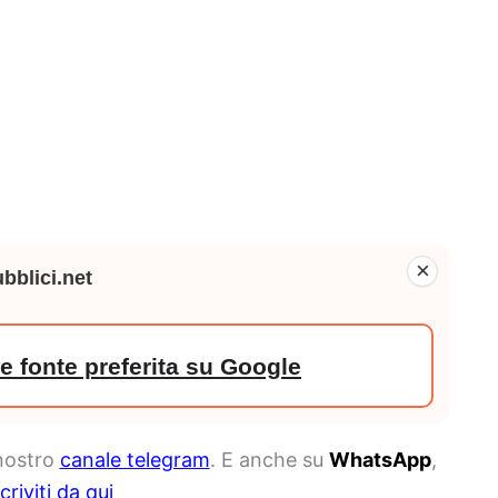
×
bblici.net
 fonte preferita su Google
 nostro
canale telegram
. E anche su
WhatsApp
,
scriviti da qui