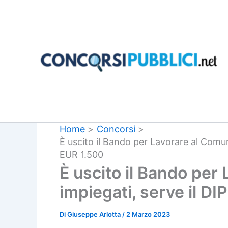
Vai
al
contenuto
Home
Concorsi
È uscito il Bando per Lavorare al Comu
EUR 1.500
È uscito il Bando pe
impiegati, serve il D
Di
Giuseppe Arlotta
/
2 Marzo 2023