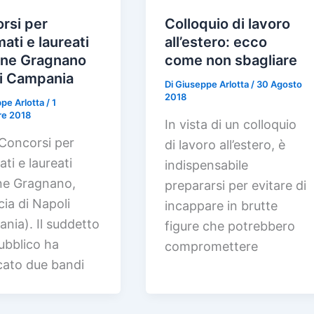
rsi per
Colloquio di lavoro
ati e laureati
all’estero: ecco
ne Gragnano
come non sbagliare
i Campania
Di
Giuseppe Arlotta
/
30 Agosto
2018
pe Arlotta
/
1
re 2018
In vista di un colloquio
Concorsi per
di lavoro all’estero, è
ti e laureati
indispensabile
e Gragnano,
prepararsi per evitare di
cia di Napoli
incappare in brutte
nia). Il suddetto
figure che potrebbero
ubblico ha
compromettere
cato due bandi