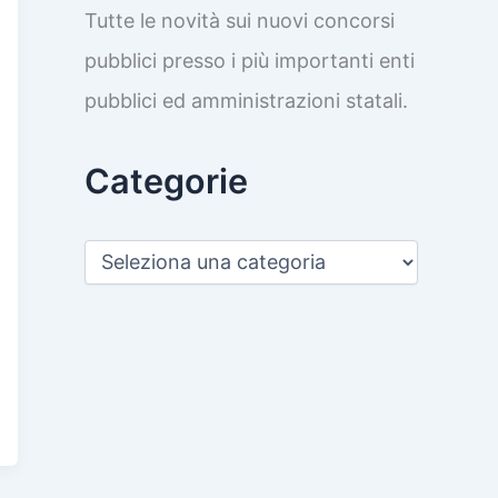
Tutte le novità sui nuovi concorsi
pubblici presso i più importanti enti
pubblici ed amministrazioni statali.
Categorie
C
a
t
e
g
o
r
i
e