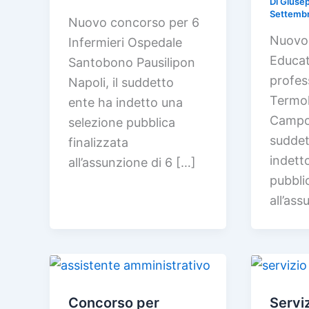
Di
Giusep
Settemb
Nuovo concorso per 6
Nuovo
Infermieri Ospedale
Educa
Santobono Pausilipon
profes
Napoli, il suddetto
Termoli
ente ha indetto una
Campob
selezione pubblica
suddet
finalizzata
indett
all’assunzione di 6 […]
pubbli
all’ass
Concorso per
Serviz