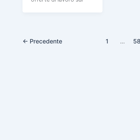
←
Precedente
1
…
58