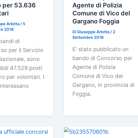
o per 53.636
Agente di Polizia
ari
Comune di Vico del
Gargano Foggia
pe Arlotta
/
5
re 2018
Di
Giuseppe Arlotta
/
2
Settembre 2018
bandi di
E’ stato pubblicato un
so per il Servizio
bando di Concorso per
 Nazionale, sono
Agente di Polizia
bili 47.529 posti
Comune di Vico del
ro per volontari. I
Gargano, in provincia di
interessano
Foggia.