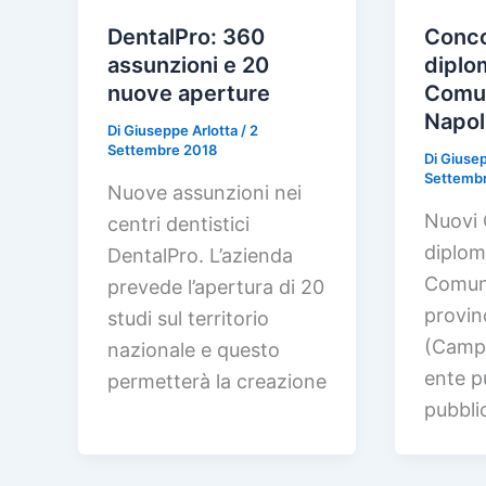
DentalPro: 360
Conco
assunzioni e 20
diplom
nuove aperture
Comu
Napol
Di
Giuseppe Arlotta
/
2
Settembre 2018
Di
Giusep
Settemb
Nuove assunzioni nei
Nuovi 
centri dentistici
diploma
DentalPro. L’azienda
Comun
prevede l’apertura di 20
provin
studi sul territorio
(Campa
nazionale e questo
ente p
permetterà la creazione
pubbli