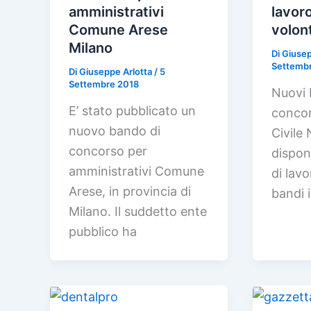
amministrativi
lavor
Comune Arese
volont
Milano
Di
Giusep
Settemb
Di
Giuseppe Arlotta
/
5
Settembre 2018
Nuovi 
E’ stato pubblicato un
concor
nuovo bando di
Civile
concorso per
disponi
amministrativi Comune
di lavo
Arese, in provincia di
bandi 
Milano. Il suddetto ente
pubblico ha