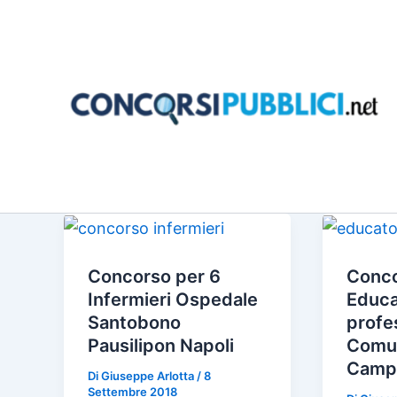
Vai
al
contenuto
Concorso per 6
Conco
Infermieri Ospedale
Educa
Santobono
profe
Pausilipon Napoli
Comun
Camp
Di
Giuseppe Arlotta
/
8
Settembre 2018