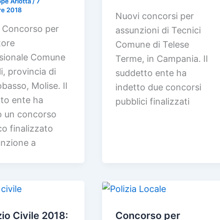
pe Arlotta
/
7
re 2018
Nuovi concorsi per
 Concorso per
assunzioni di Tecnici
tore
Comune di Telese
sionale Comune
Terme, in Campania. Il
, provincia di
suddetto ente ha
asso, Molise. Il
indetto due concorsi
to ente ha
pubblici finalizzati
o un concorso
co finalizzato
unzione a
io Civile 2018:
Concorso per