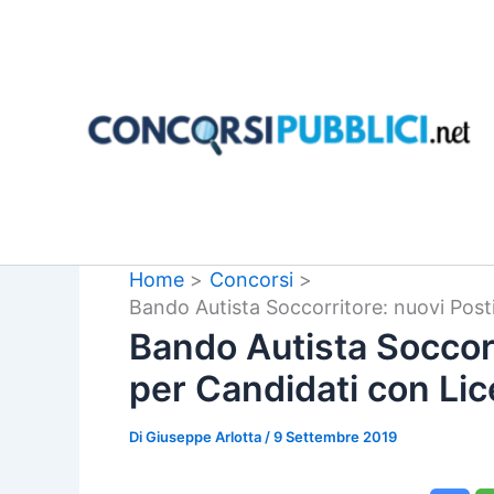
Vai
al
contenuto
Home
Concorsi
Bando Autista Soccorritore: nuovi Post
Bando Autista Soccorri
per Candidati con Li
Di
Giuseppe Arlotta
/
9 Settembre 2019