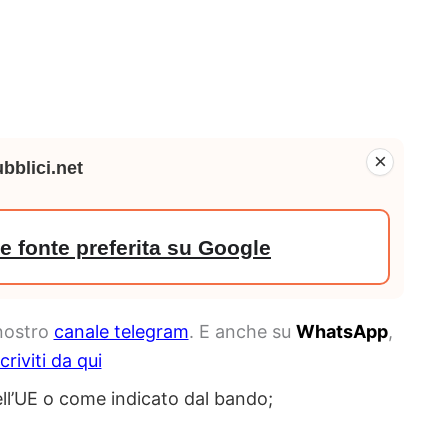
×
bblici.net
 fonte preferita su Google
 nostro
canale telegram
. E anche su
WhatsApp
,
scriviti da qui
ell’UE o come indicato dal bando;