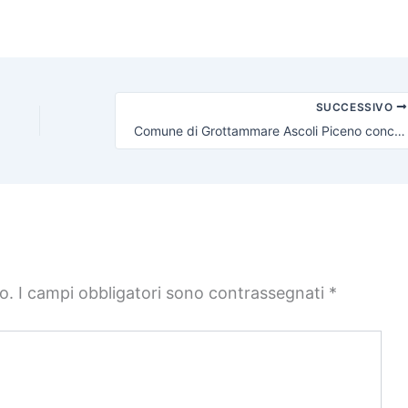
SUCCESSIVO
Comune di Grottammare Ascoli Piceno concorsi pubblici: assunzione di 6 Agenti di Polizia
o.
I campi obbligatori sono contrassegnati
*