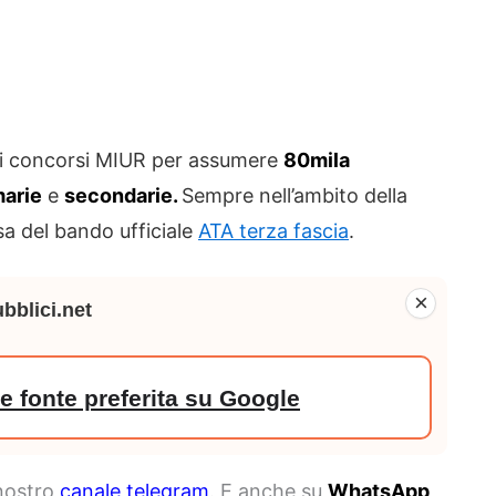
ai concorsi MIUR per assumere
80mila
marie
e
secondarie.
Sempre nell’ambito della
sa del bando ufficiale
ATA terza fascia
.
×
bblici.net
 fonte preferita su Google
 nostro
canale telegram
. E anche su
WhatsApp
,