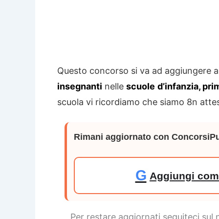
Questo concorso si va ad aggiungere 
insegnanti
nelle
scuole
d’infanzia, pri
scuola vi ricordiamo che siamo 8n atte
Rimani aggiornato con ConcorsiPu
G
Aggiungi come
Per restare aggiornati seguiteci sul