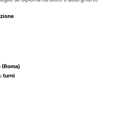
azione
o (Roma)
su
turni