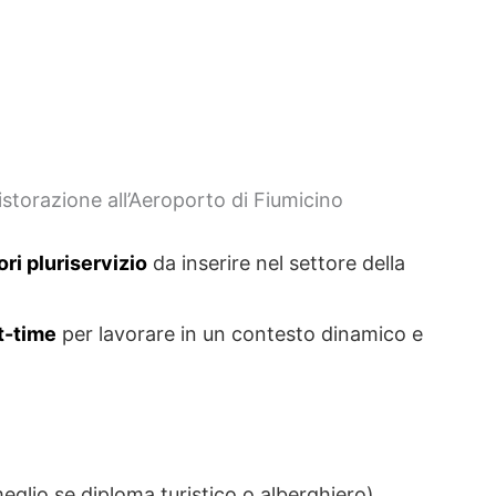
istorazione all’Aeroporto di Fiumicino
ri pluriservizio
da inserire nel settore della
t-time
per lavorare in un contesto dinamico e
eglio se diploma turistico o alberghiero)