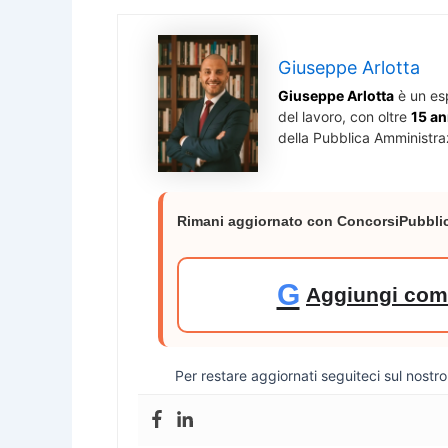
Giuseppe Arlotta
Giuseppe Arlotta
è un es
del lavoro, con oltre
15 an
della Pubblica Amministra
Rimani aggiornato con ConcorsiPubblic
G
Aggiungi come
Per restare aggiornati seguiteci sul nostr