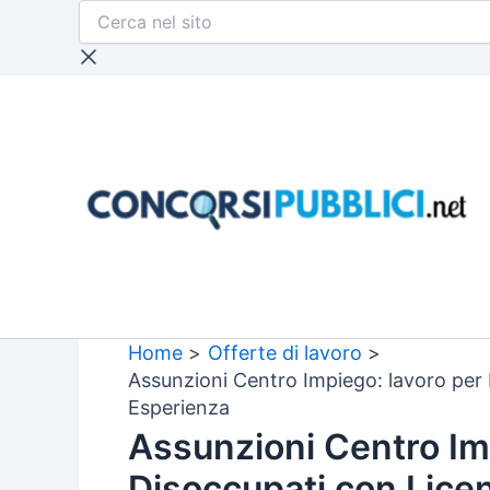
Cerca
Vai
nel
al
sito
contenuto
Home
Offerte di lavoro
Assunzioni Centro Impiego: lavoro per
Esperienza
Assunzioni Centro Im
Disoccupati con Lice