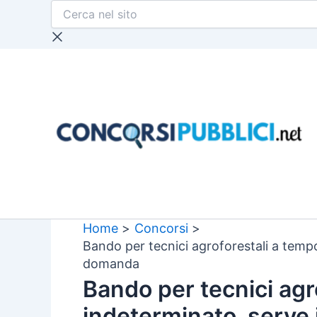
Cerca
Vai
nel
al
sito
contenuto
Home
Concorsi
Bando per tecnici agroforestali a tempo
domanda
Bando per tecnici agr
indeterminato, serve i