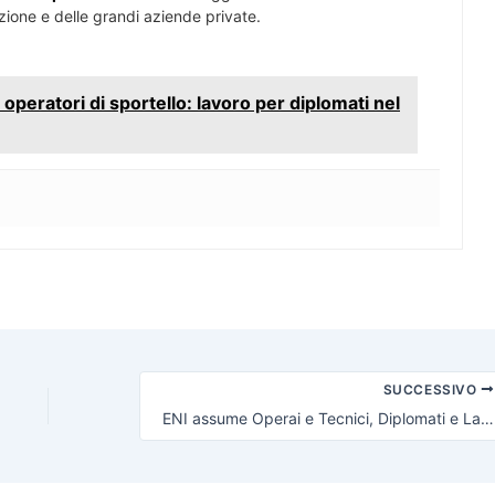
zione e delle grandi aziende private.
operatori di sportello: lavoro per diplomati nel
SUCCESSIVO
ENI assume Operai e Tecnici, Diplomati e Laureati a tempo indeterminato