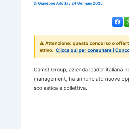
Di
Giuseppe Arlotta
/
24 Gennaio 2025
⚠️ Attenzione: questo concorso o offer
attivo.
Clicca qui per consultare i Conc
Camst Group, azienda leader italiana nel 
management, ha annunciato nuove opport
scolastica e collettiva.