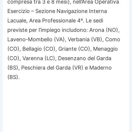
compresa tra 3 e 8 mesi), nell’Area Operativa
Esercizio – Sezione Navigazione Interna
Lacuale, Area Professionale 4ᵃ. Le sedi
previste per l’impiego includono: Arona (NO),
Laveno-Mombello (VA), Verbania (VB), Como
(CO), Bellagio (CO), Griante (CO), Menaggio
(CO), Varenna (LC), Desenzano del Garda
(BS), Peschiera del Garda (VR) e Mad­erno
(BS).