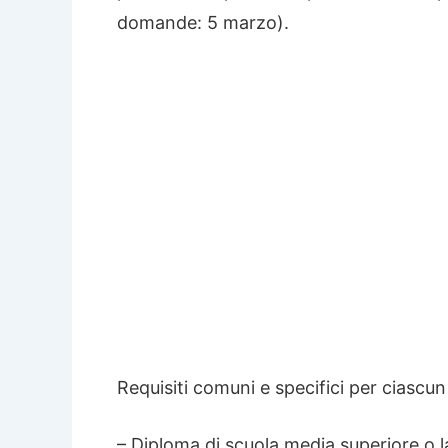
domande: 5 marzo).
Requisiti comuni e specifici per ciascun
– Diploma di scuola media superiore o l