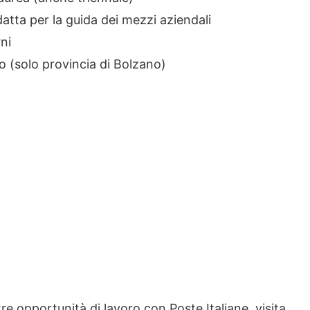
datta per la guida dei mezzi aziendali
rni
o (solo provincia di Bolzano)
ltre opportunità di lavoro con Poste Italiane, visita