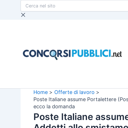
Cerca
Vai
nel
al
sito
contenuto
Home
Offerte di lavoro
Poste Italiane assume Portalettere (Post
ecco la domanda
Poste Italiane assume
Addetti allo smistamen