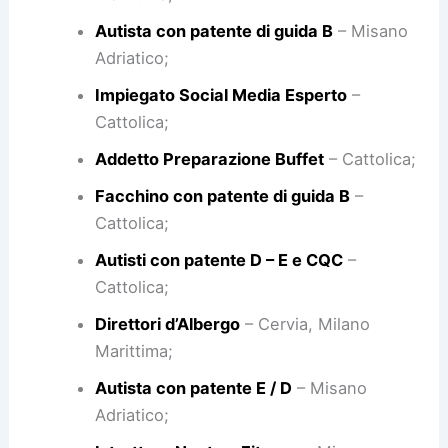
Autista con patente di guida B
– Misano
Adriatico;
Impiegato Social Media Esperto
–
Cattolica;
Addetto Preparazione Buffet
– Cattolica;
Facchino con patente di guida B
–
Cattolica;
Autisti con patente D – E e CQC
–
Cattolica;
Direttori d’Albergo
– Cervia, Milano
Marittima;
Autista con patente E / D
– Misano
Adriatico;