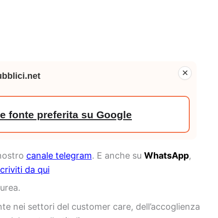
×
bblici.net
 fonte preferita su Google
 nostro
canale telegram
. E anche su
WhatsApp
,
scriviti da qui
urea.
te nei settori del customer care, dell’accoglienza